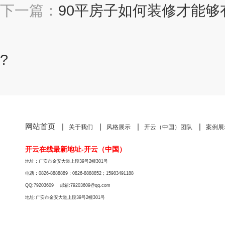
下一篇：
90平房子如何装修才能
?
网站首页
|
|
|
|
关于我们
风格展示
开云（中国）团队
案例展
开云在线最新地址-开云（中国）
地址：广安市金安大道上段39号2幢301号
电话：0826-8888889；0826-8888852；15983491188
QQ:79203609 邮箱:79203609@qq.com
地址:广安市金安大道上段39号2幢301号