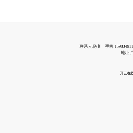
联系人:陈川 手机:15983491188
地址:广
开云在