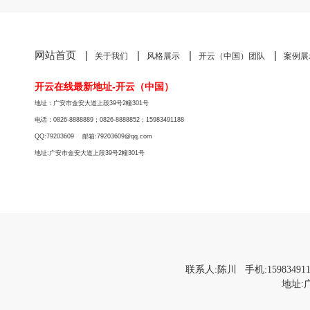
网站首页
|
|
|
|
关于我们
风格展示
开云（中国）团队
案例展
开云在线最新地址-开云（中国）
地址：广安市金安大道上段39号2幢301号
电话：0826-8888889；0826-8888852；15983491188
QQ:79203609 邮箱:79203609@qq.com
地址:广安市金安大道上段39号2幢301号
联系人:陈川 手机:15983491188
地址:广