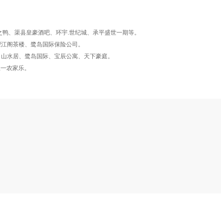
九之鸭、渠县皇豪酒吧、环宇.世纪城、承平盛世一期等。
望江阁茶楼、鹭岛国际保险公司。
、山水居、鹭岛国际、宝辰公寓、天下豪庭。
五一农家乐。