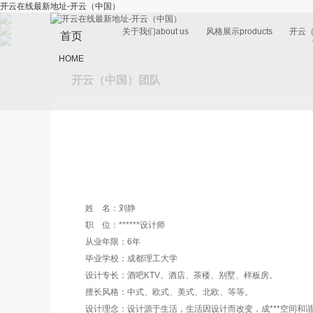
开云在线最新地址-开云（中国）
关于我们
about us
风格展示
products
开云
首页
HOME
开云（中国）团队
姓 名：刘静
职 位：******设计师
从业年限：6年
毕业学校：成都理工大学
设计专长：酒吧KTV、酒店、茶楼、别墅、样板房。
擅长风格：中式、欧式、美式、北欧、等等。
设计理念：设计源于生活，生活因设计而改变，成***空间和谐，