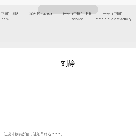
（中国）团队
案例展示
case
开云（中国）服务
开云（中国）
Team
service
*********
Latest activity
刘静
让设计物有所值，让细节缔造******。